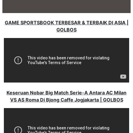
GAME SPORTSBOOK TERBESAR & TERBAIK DI ASIA |
GOLBOS
Keseruan Nobar Big Match Serie-A Antara AC Milan
VS AS Roma Di Bjong Caffe Jogjakarta | GOLBOS