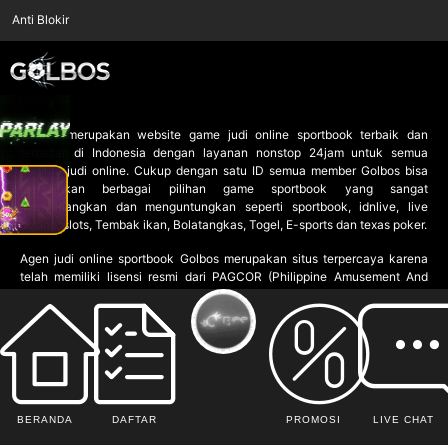
Anti Blokir
Golbos
merupakan website game judi online sportbook terbaik dan
terbesar di Indonesia dengan layanan nonstop 24jam untuk semua
pecinta judi online. Cukup dengan satu ID semua member Golbos bisa
memainkan berbagai pilihan game sportbook yang sangat
menyenangkan dan menguntungkan seperti sportbook, idnlive, live
casino, slots, Tembak ikan, Bolatangkas, Togel, E-sports dan texas poker.
Agen judi
online sportbook Golbos merupakan situs terpercaya karena
telah memiliki lisensi resmi dari PAGCOR (Philippine Amusement And
Gaming Corporation). Kenyamanan permainan member merupakan
prioritas utama Golbos dengan pelayanan customer service terbaik,
ramah dan profesional. Golbos juga menyediakan berbagai metode
pembayaran terlengkap dan di dukung oleh bank ternama dengan
keamanan selama proses transaksi. Hubungi segera customer service
Golbos untuk info lebih lanjut seputar permainan.
Lisensi
BERANDA
DAFTAR
PROMOSI
LIVE CHAT