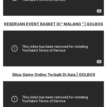
KESERUAN EVENT BASKET DI " MALANG " | GOLBOS
Situs Game Online Terbaik Di Asia | GOLBOS